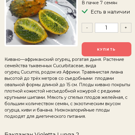
В пачке 7 семян
Есть в наличии
-
+
КУПИТЬ
Кивано—африканский огурец, рогатая дыня. Растение
семейства тыквенных
Cucurbitaceae, вида
огурец
Cucumis, родом из Африки. Травянистая лиана
высотой до трёх метров со съедобными плодами
овальной формы длиной до 15 см. Плоды кивано покрыты
плотной кожистой несъедобной кожурой с редкими
крупными шипами. Мякоть у спелых плодов желейная, с
большим количеством семян, с экзотическим вкусом
огурца, киви и банана. Низкокалорийные плоды
подходят для диетического питания.
Баклажан Violetta Lunga 2