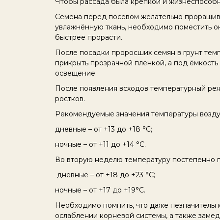
Чтобы рассада была крепкой и жизнеспособно
Семена перед посевом желательно проращиват
увлажнённую ткань, необходимо поместить ок
быстрее прорасти.
После посадки проросших семян в грунт тем
прикрыть прозрачной пленкой, а под ёмкость
освещение.
После появления всходов температурный реж
ростков.
Рекомендуемые значения температуры возду
дневные – от +13 до +18 °C;
ночные – от +11 до +14 °C.
Во вторую неделю температуру постепенно 
дневные – от +18 до +23 °C;
ночные – от +17 до +19°C.
Необходимо помнить, что даже незначительно
ослаблении корневой системы, а также замедл