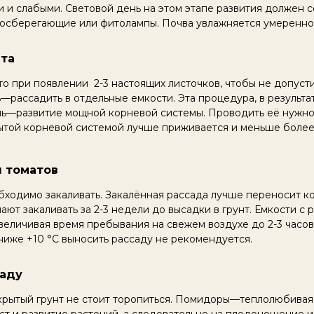
и и слабыми. Световой день на этом этапе развития должен с
сберегающие или фитолампы. Почва увлажняется умеренно, н
ата
 то при появлении 2-3 настоящих листочков, чтобы не допуст
—рассадить в отдельные емкости. Эта процедура, в результ
ль—развитие мощной корневой системы. Проводить её нужно
рытой корневой системой лучше приживается и меньше болеет
ы томатов
бходимо закаливать. Закалённая рассада лучше переносит к
ют закаливать за 2-3 недели до высадки в грунт. Емкости с 
еличивая время пребывания на свежем воздухе до 2-3 часов
ниже +10 °C выносить рассаду не рекомендуется.
саду
крытый грунт не стоит торопиться. Помидоры—теплолюбивая 