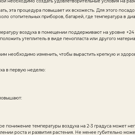
й необходимо создать удовлетворительные условия на разны
ь, эта процедура повышает их всхожесть. Для этого посадо
оло отопительных приборов, батарей, где температура в диа
пературу воздуха в помещении поддерживают на уровне +24 
 положить утеплитель в виде пенопласта или другого матери
им необходимо изменить, чтобы вырастить крепкую и здоро
ха в первую неделю:
повышают:
е понижение температуры воздуха на 2-3 градуса может нега
ении роста и развития растения. Не менее губительно может