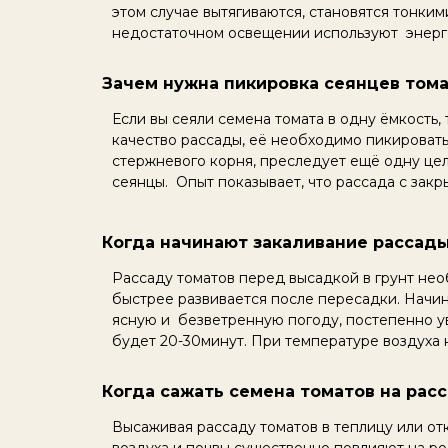
этом случае вытягиваются, становятся тонким
недостаточном освещении используют энерго
Зачем нужна пикировка сеянцев том
Если вы сеяли семена томата в одну ёмкость,
качество рассады, её необходимо пикировать
стержневого корня, преследует ещё одну це
сеянцы. Опыт показывает, что рассада с зак
Когда начинают закаливание рассад
Рассаду томатов перед высадкой в грунт нео
быстрее развивается после пересадки. Начина
ясную и безветренную погоду, постепенно ув
будет 20-30минут. При температуре воздуха 
Когда сажать семена томатов на рас
Высаживая рассаду томатов в теплицу или от