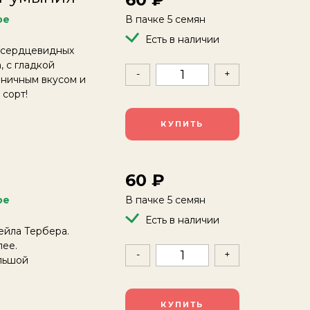
ое
В пачке 5 семян
Есть в наличии
 сердцевидных
, с гладкой
-
+
моничным вкусом и
 сорт!
КУПИТЬ
)
60
ое
В пачке 5 семян
Есть в наличии
ейла Тербера.
лее.
-
+
ольшой
КУПИТЬ