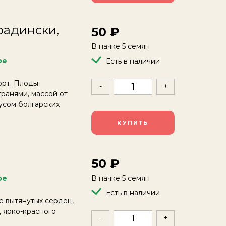
градински,
50
В пачке 5 семян
ое
Есть в наличии
орт. Плоды
-
+
гранями, массой от
кусом болгарских
КУПИТЬ
50
ое
В пачке 5 семян
Есть в наличии
е вытянутых сердец,
, ярко-красного
-
+