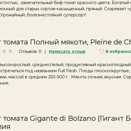
стостью, замечательный биф-томат красного цвета. Богатый 
онный для старых сортов–насыщенный, пряный. Созревает чу
 Урожайный, болезнестойкий суперсорт!
 томата Полный мякоти, Pleine de C
Отзывов: 0
Написать отзыв
В избранн
высокорослый, среднеспелый, продуктивный красноплодный с
стречаться под названием Full Flesh. Плоды плоскоокруглые
ми, массой в среднем 250-500 г . Мякоть сочная, вкусная. Со
ания.
 томата Gigante di Bolzano (Гигант 
лия