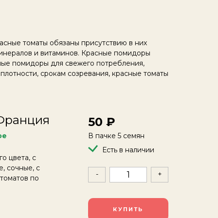
расные томаты обязаны присутствию в них
минералов и витаминов. Красные помидоры
нные помидоры для свежего потребления,
 плотности, срокам созревания, красные томаты
 Франция
50
ое
В пачке 5 семян
Есть в наличии
о цвета, с
, сочные, с
-
+
томатов по
КУПИТЬ