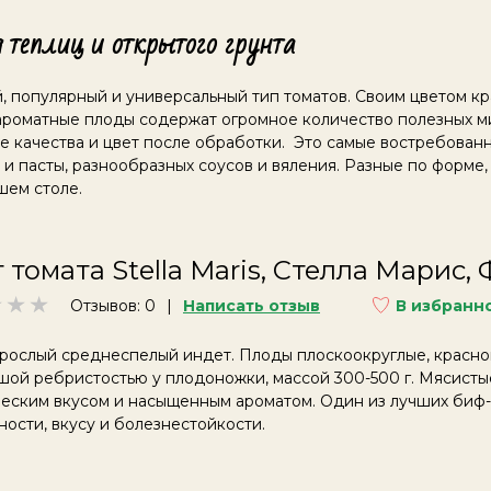
теплиц и открытого грунта
, популярный и универсальный тип томатов. Своим цветом к
и ароматные плоды содержат огромное количество полезных 
е качества и цвет после обработки. Это самые востребова
 и пасты, разнообразных соусов и вяления. Разные по форме,
шем столе.
 томата Stella Maris, Стелла Марис,
Отзывов: 0
Написать отзыв
В избранн
рослый среднеспелый индет. Плоды плоскоокруглые, красног
ой ребристостью у плодоножки, массой 300-500 г. Мясистые
ческим вкусом и насыщенным ароматом. Один из лучших биф-
ости, вкусу и болезнестойкости.