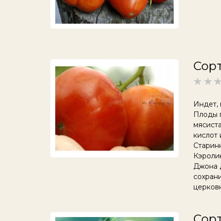
Сорт
Индет, 
Плоды п
мясиста
кислот
Старин
Кэролин
Джона 
сохрани
церковн
Сорт