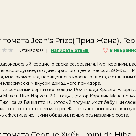
 томата Jean’s Prize(Приз Жана), Ге
Отзывов: 0
Написать отзыв
В избранн
высокорослый, среднего срока созревания. Куст крепкий, ра
лоскоокруглые, гладкие, красного цвета, массой 350-450 г. М
я, многокамерная, насыщенного красного цвета, с отличным 
 и классическим вкусом домашнего помидора.
ный семейный сорт из коллекции Рейнхарда Крафта.
Впервые
 Мале в Нью-Йорке в 2011 году. Доктор Кэролин Мале получ
Джонса из Вашингтона, который получил их от бабушки сво
ла этот сорт от своей матери. Жан обычно выигрывал конкур
ых фестивалях, таким образом, появилось название сорта.
 томата Сердце Хибы Imini de Hiba