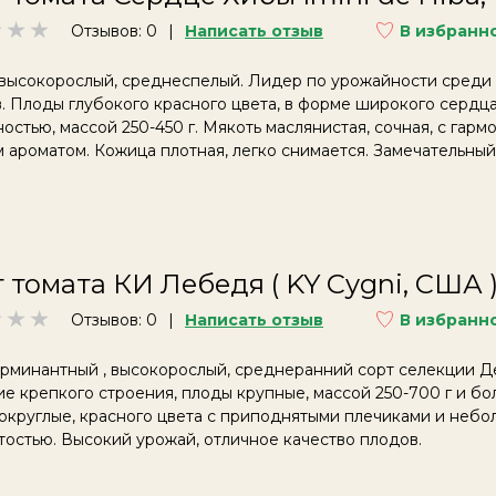
Отзывов: 0
Написать отзыв
В избранн
 высокорослый, среднеспелый. Лидер по урожайности среди
. Плоды глубокого красного цвета, в форме широкого сердца
остью, массой 250-450 г. Мякоть маслянистая, сочная, с гар
 ароматом. Кожица плотная, легко снимается. Замечательный
 томата КИ Лебедя ( KY Cygni, США 
Отзывов: 0
Написать отзыв
В избранн
рминантный , высокорослый, среднеранний сорт селекции Д
е крепкого строения, плоды крупные, массой 250-700 г и бо
округлые, красного цвета с приподнятыми плечиками и неб
остью. Высокий урожай, отличное качество плодов.