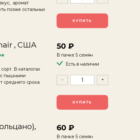
вкус, аромат
ть позже остальных
КУПИТЬ
hair , США
50
ое
В пачке 5 семян
Есть в наличии
орт. В каталогах
, с пышными
-
+
рт среднего срока
КУПИТЬ
Больцано),
60
В пачке 5 семян