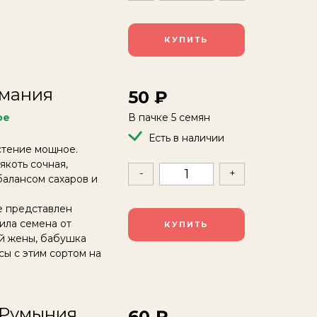
КУПИТЬ
рмания
50
ое
В пачке 5 семян
Есть в наличии
стение мощное.
якоть сочная,
-
+
балансом сахаров и
 представлен
ила семена от
КУПИТЬ
ей жены, бабушка
сы с этим сортом на
, Румыния
60