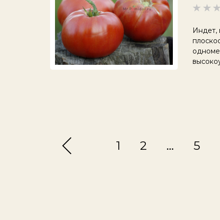
Индет, 
плоскоо
одномер
высоко
1
2
…
5