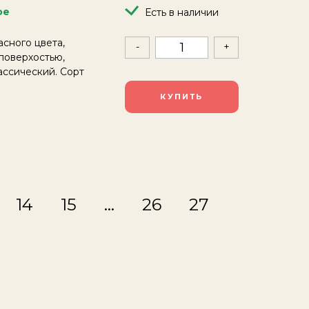
ое
Есть в наличии
сного цвета,
-
+
поверхостью,
ассический. Сорт
КУПИТЬ
14
15
…
26
27