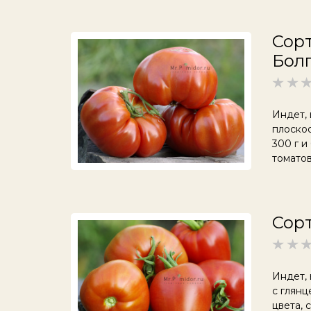
Сорт
Бол
Индет,
плоскоо
300 г и
томатов
Сорт
Индет, 
с глянц
цвета, 