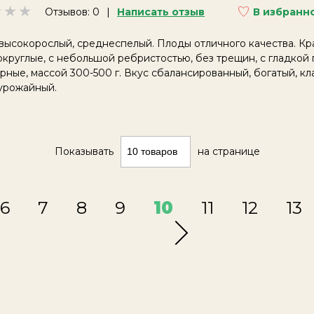
Отзывов: 0
Написать отзыв
В избранн
высокорослый, среднеспелый. Плоды отличного качества. Кра
круглые, с небольшой ребристостью, без трещин, с гладкой 
ные, массой 300-500 г. Вкус сбалансированный, богатый, кл
урожайный.
Показывать
на странице
6
7
8
9
10
11
12
13