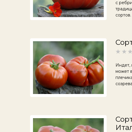
с ребри
традици
сортов.
Сорт
Индет, 
может в
плечика
созрев
Сорт
Ита