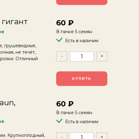
 гигант
60
ое
В пачке 5 семян
Есть в наличии
е, грушевидные,
очная, не течёт,
-
+
орозки. Отличный
КУПИТЬ
aun,
60
В пачке 5 семян
ое
Есть в наличии
ии. Крупноплодный,
-
+