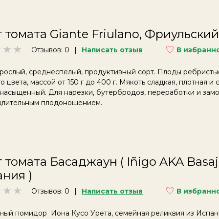
 томата Giante Friulano, Фриульский
Отзывов: 0
Написать отзыв
В избранн
рослый, среднеспелый, продуктивный сорт. Плоды ребристы
о цвета, массой от 150 г до 400 г. Мякоть сладкая, плотная и с
 насыщенный. Для нарезки, бутербродов, переработки и зам
 длительным плодоношением.
 томата Басаджаун ( Iñigo AKA Basaj
ния )
Отзывов: 0
Написать отзыв
В избранн
ный помидор
Иона Кусо Урета, семейная реликвия из Испан