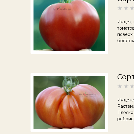
Индет,
томатов
поверхн
богатым
Сорт
Индете
Растени
Плоско
ребрист