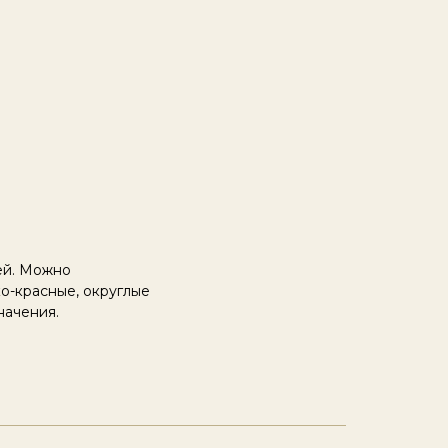
ей. Можно
о-красные, округлые
начения.