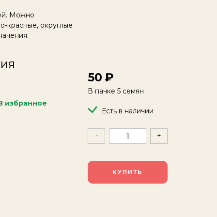
ей. Можно
о-красные, округлые
начения.
ция
50
В пачке 5 семян
В избранное
Есть в наличии
-
+