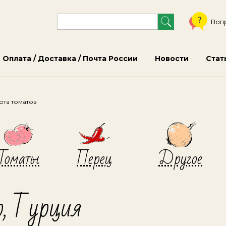
Воп
Оплата / Доставка / Почта России
Новости
Стат
та томатов
Томаты
Перец
Другое
, Турция