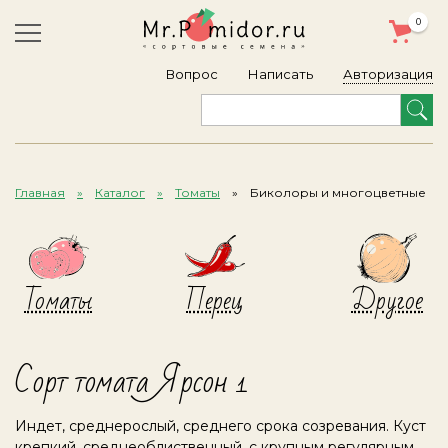
0
Авторизация
Вопрос
Написать
Главная
Каталог
Томаты
Биколоры и многоцветные
Томаты
Перец
Другое
Сорт томата Ярсон 1
Индет, среднерослый, среднего срока созревания. Куст
крепкий, среднеоблиственный, с крупным регулярным