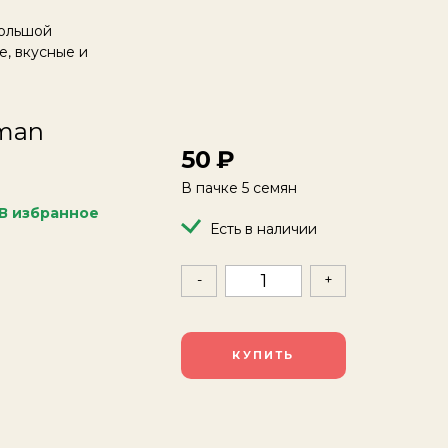
большой
е, вкусные и
rman
50
В пачке 5 семян
В избранное
Есть в наличии
-
+