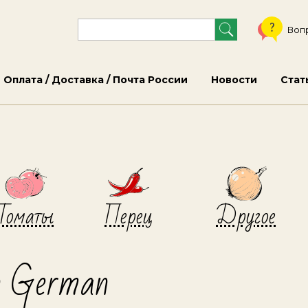
Воп
Оплата / Доставка / Почта России
Новости
Стат
Томаты
Перец
Другое
n German