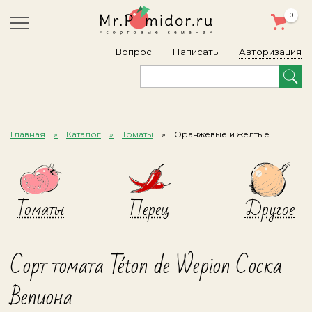
0
Авторизация
Вопрос
Написать
Главная
Каталог
Томаты
Оранжевые и жёлтые
Томаты
Перец
Другое
Сорт томата Téton de Wepion Соска
Вепиона