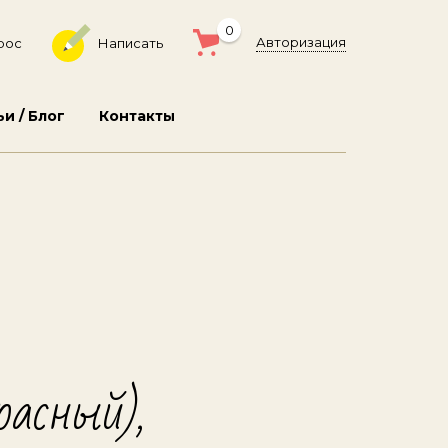
0
Авторизация
рос
Написать
ьи / Блог
Контакты
расный),