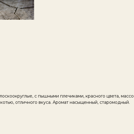
оскоокруглые, с пышными плечиками, красного цвета, массой
якотью, отличного вкуса. Аромат насыщенный, старомодный.