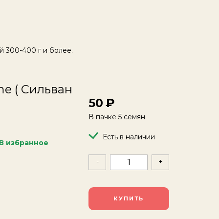
 300-400 г и более.
me ( Сильван
50
В пачке 5 семян
Есть в наличии
В избранное
-
+