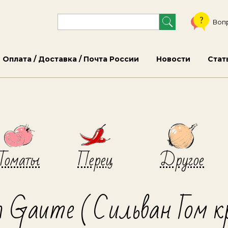
Воп
Оплата / Доставка / Почта России
Новости
Стат
Томаты
Перец
Другое
n Gaume ( Сильван Гом к