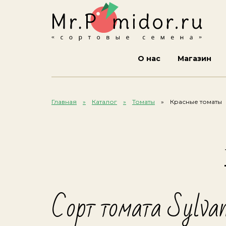
О нас
Магазин
Главная
Каталог
Томаты
Красные томаты
Сорт томата Sylva