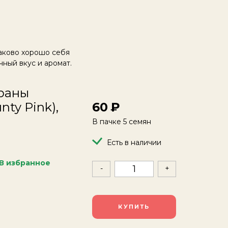
наково хорошо себя
чный вкус и аромат.
траны
nty Pink),
60
В пачке 5 семян
Есть в наличии
В избранное
-
+