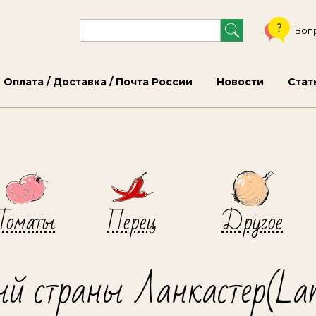
Воп
Оплата / Доставка / Почта России
Новости
Стат
Томаты
Перец
Другое
ый страны Ланкастер(Lan