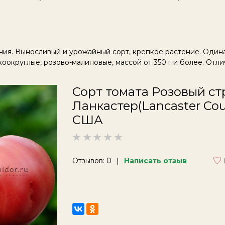
А
ния. Выносливый и урожайный сорт, крепкое растение. Оди
коокруглые, розово-малиновые, массой от 350 г и более. Отли
Сорт томата Розовый с
Ланкастер(Lancaster Cou
США
Отзывов: 0
Написать отзыв