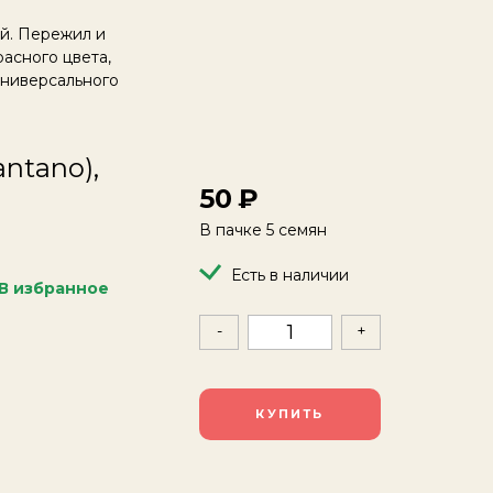
ый. Пережил и
асного цвета,
 Универсального
ntano),
50
В пачке 5 семян
Есть в наличии
В избранное
-
+