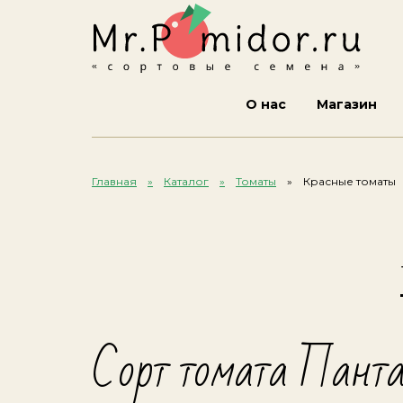
О нас
Магазин
Главная
Каталог
Томаты
Красные томаты
Сорт томата Панта