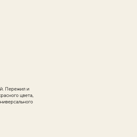
ый. Пережил и
красного цвета,
 Универсального