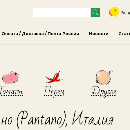
Воп
Оплата / Доставка / Почта России
Новости
Стат
Томаты
Перец
Другое
но (Pantano), Италия