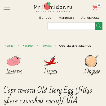
0
Авторизация
Вопрос
Написать
Главная
Каталог
Томаты
Оранжевые и жёлтые
Томаты
Перец
Другое
Сорт томата Old Ivory Egg (Яйцо
цвета слоновой кости),США