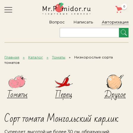
0
Авторизация
Вопрос
Написать
Главная
Каталог
Томаты
Низкорослые сорта
томатов
Томаты
Перец
Другое
Сорт томата Монгольский карлик
Супердет, высотой не более 30 см, образующий