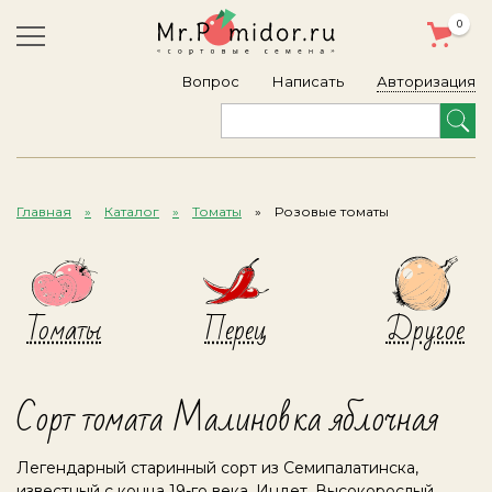
0
Авторизация
Вопрос
Написать
Главная
Каталог
Томаты
Розовые томаты
Томаты
Перец
Другое
Сорт томата Малиновка яблочная
Легендарный старинный сорт из Семипалатинска,
известный с конца 19-го века. Индет. Высокорослый,