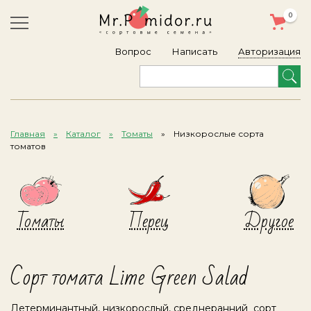
0
Авторизация
Вопрос
Написать
Главная
Каталог
Томаты
Низкорослые сорта
томатов
Томаты
Перец
Другое
Сорт томата Lime Green Salad
Детерминантный, низкорослый, среднеранний сорт