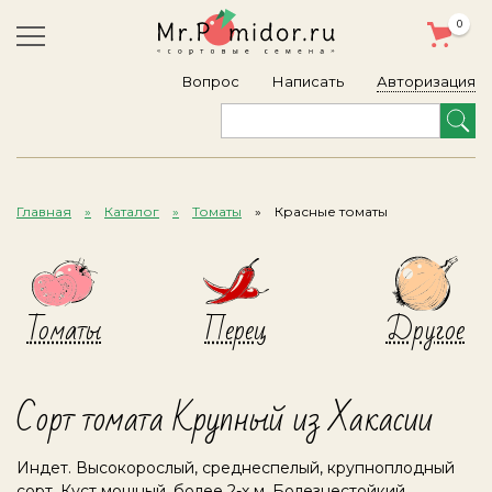
0
Авторизация
Вопрос
Написать
Главная
Каталог
Томаты
Красные томаты
Томаты
Перец
Другое
Сорт томата Крупный из Хакасии
Индет. Высокорослый, среднеспелый, крупноплодный
сорт. Куст мощный, более 2-х м. Болезнестойкий,