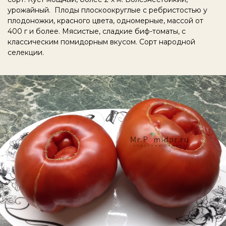
урожайный. Плоды плоскоокруглые с ребристостью у
плодоножки, красного цвета, одномерные, массой от
400 г и более. Мясистые, сладкие биф-томаты, с
классическим помидорным вкусом. Сорт народной
селекции.