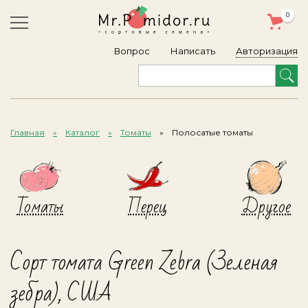
0
Авторизация
Вопрос
Написать
Главная
Каталог
Томаты
Полосатые томаты
Томаты
Перец
Другое
Сорт томата Green Zebra (Зеленая
зебра), США