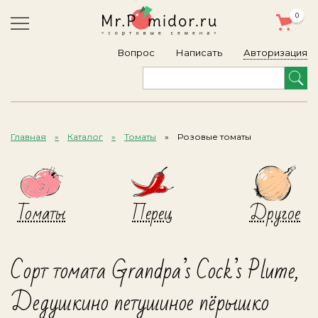
0
Авторизация
Вопрос
Написать
Главная
Каталог
Томаты
Розовые томаты
Томаты
Перец
Другое
Сорт томата Grandpa’s Coсk’s Plumе,
Дедушкино петушиное пёрышко