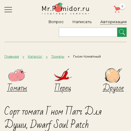
0
Авторизация
Вопрос
Написать
Главная
Каталог
Томаты
Гном томатный
Томаты
Перец
Другое
Сорт томата Гном Патч Для
Души, Dwarf Soul Patch