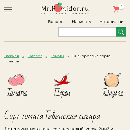
0
Авторизация
Вопрос
Написать
Главная
Каталог
Томаты
Низкорослые сорта
томатов
Томаты
Перец
Другое
Сорт томата Гаванская сигара
Детерминатного типа, среднеспелый, урожайный и