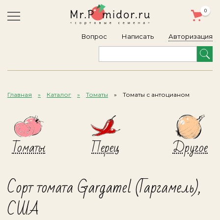
0
Авторизация
Вопрос
Написать
Главная
Каталог
Томаты
Томаты с антоцианом
Томаты
Перец
Другое
Сорт томата Gargamel (Гаргамель),
США