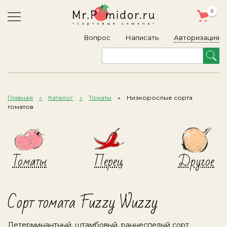
0
Авторизация
Вопрос
Написать
Главная
Каталог
Томаты
Низкорослые сорта
томатов
Томаты
Перец
Другое
Сорт томата Fuzzy Wuzzy
Детерминантный, штамбовый, раннеспелый сорт