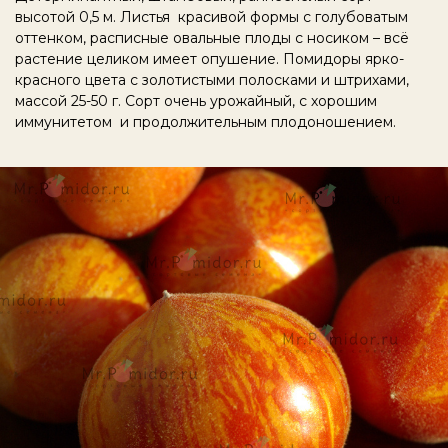
высотой 0,5 м. Листья красивой формы с голубоватым
оттенком, расписные овальные плоды с носиком – всё
растение целиком имеет опушение. Помидоры ярко-
красного цвета с золотистыми полосками и штрихами,
массой 25-50 г. Сорт очень урожайный, с хорошим
иммунитетом и продолжительным плодоношением.