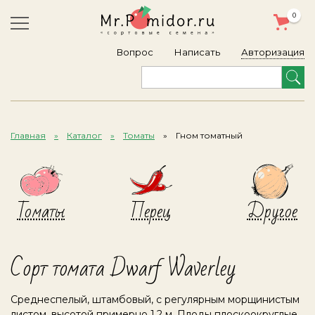
0
Авторизация
Вопрос
Написать
Главная
Каталог
Томаты
Гном томатный
Томаты
Перец
Другое
Сорт томата Dwarf Waverley
Среднеспелый, штамбовый, с регулярным морщинистым
листом, высотой примерно 1,2 м. Плоды плоскоокруглые,