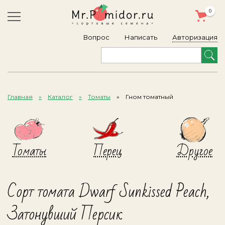
0
Авторизация
Вопрос
Написать
Главная
Каталог
Томаты
Гном томатный
Томаты
Перец
Другое
Сорт томата Dwarf Sunkissed Peach,
Затонувший Персик