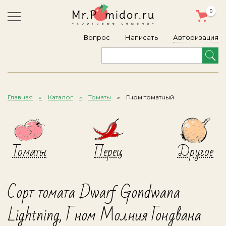
0
Авторизация
Вопрос
Написать
Главная
Каталог
Томаты
Гном томатный
Томаты
Перец
Другое
Сорт томата Dwarf Gondwana
Lightning, Гном Молния Гондвана