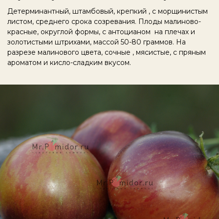
Детерминантный, штамбовый, крепкий , с морщинистым
листом, среднего срока созревания. Плоды малиново-
красные, округлой формы, с антоцианом на плечах и
золотистыми штрихами, массой 50-80 граммов. На
разрезе малинового цвета, сочные , мясистые, с пряным
ароматом и кисло-сладким вкусом.