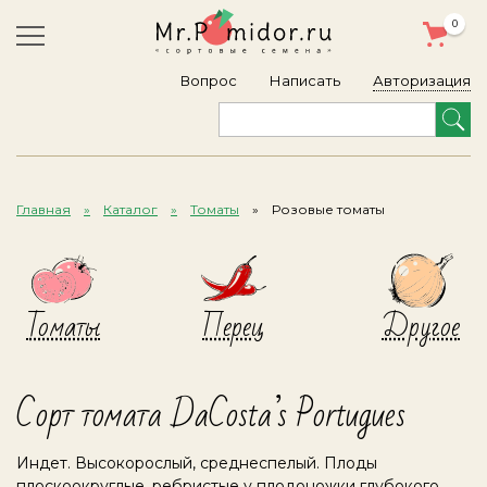
0
Авторизация
Вопрос
Написать
Главная
Каталог
Томаты
Розовые томаты
Томаты
Перец
Другое
Сорт томата DaCosta’s Portugues
Индет. Высокорослый, среднеспелый. Плоды
плоскоокруглые, ребристые у плодоножки глубокого