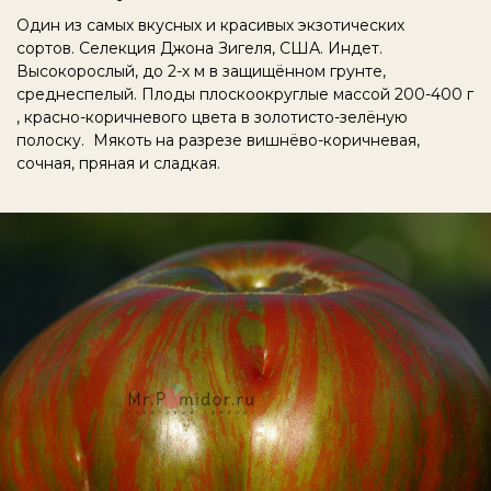
Один из самых вкусных и красивых экзотических
сортов. Селекция Джона Зигеля, США. Индет.
Высокорослый, до 2-х м в защищённом грунте,
среднеспелый. Плоды плоскоокруглые массой 200-400 г
, красно-коричневого цвета в золотисто-зелёную
полоску. Мякоть на разрезе вишнёво-коричневая,
сочная, пряная и сладкая.