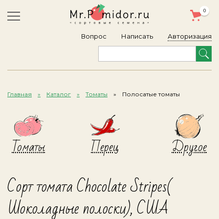
0
Авторизация
Вопрос
Написать
Главная
Каталог
Томаты
Полосатые томаты
Томаты
Перец
Другое
Сорт томата Chocolate Stripes(
Шоколадные полоски), США