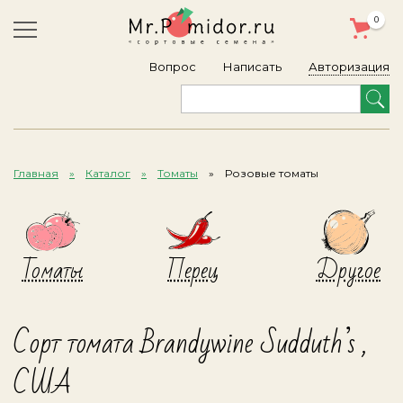
0
Авторизация
Вопрос
Написать
Главная
Каталог
Томаты
Розовые томаты
Томаты
Перец
Другое
Сорт томата Brandywine Sudduth’s ,
США