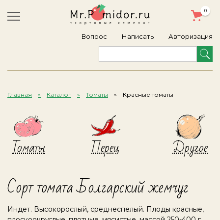
0
Авторизация
Вопрос
Написать
Главная
Каталог
Томаты
Красные томаты
Томаты
Перец
Другое
Сорт томата Болгарский жемчуг
Индет. Высокорослый, среднеспелый. Плоды красные,
плоскоокруглые, плотные, мясистые, массой 250-400 г.