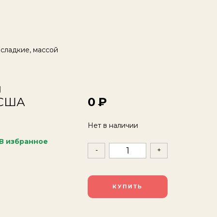
 сладкие, массой
й
 США
0
Нет в наличии
В избранное
-
+