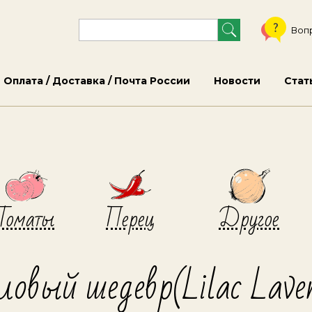
Воп
Оплата / Доставка / Почта России
Новости
Стат
Томаты
Перец
Другое
овый шедевр(Lilac Laven