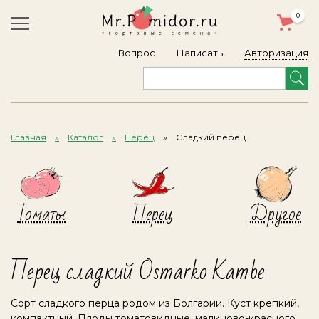
0
Авторизация
Вопрос
Написать
Главная
Каталог
Перец
Сладкий перец
Томаты
Перец
Другое
Перец сладкий Osmarko Kambe
Сорт сладкого перца родом из Болгарии. Куст крепкий,
компактный.
Плоды томатовидные, малиново-красного