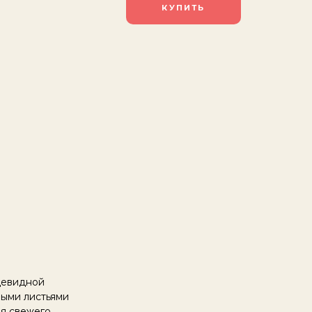
цевидной
ными листьями
ля свежего