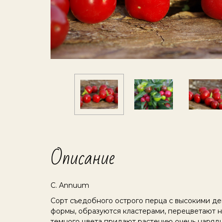
Описание
C. Annuum
Сорт съедобного острого перца с высокими 
формы, образуются кластерами, перецветают н
темного цвета придают растению очень нарядн