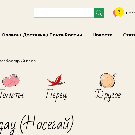
Воп
Оплата / Доставка / Почта России
Новости
Стат
слабоострый перец
Томаты
Перец
Другое
gay (Носегай)