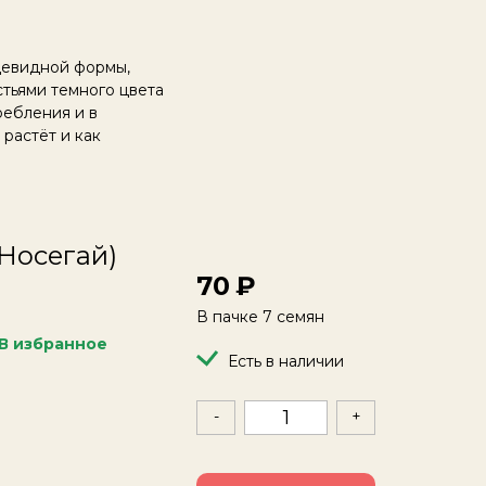
цевидной формы,
тьями темного цвета
ребления и в
растёт и как
Носегай)
70
В пачке 7 семян
В избранное
Есть в наличии
-
+