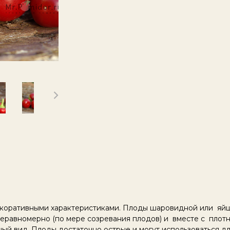
декоративными характеристиками. Плоды шаровидной или яй
еравномерно (по мере созревания плодов) и вместе с плот
ый вид. Плоды достаточно острые и могут использоваться д