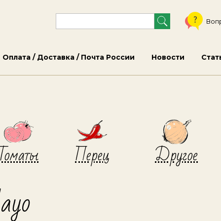
Воп
Оплата / Доставка / Почта России
Новости
Стат
Томаты
Перец
Другое
layo