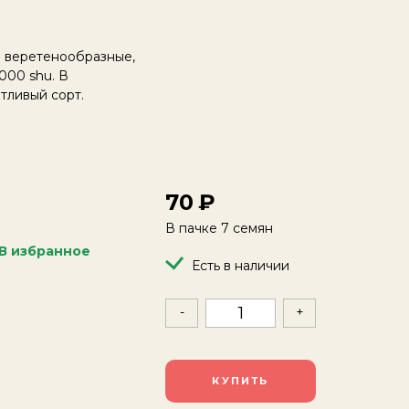
ы веретенообразные,
000 shu. В
тливый сорт.
70
В пачке 7 семян
В избранное
Есть в наличии
-
+