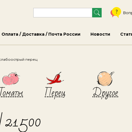
Воп
Оплата / Доставка / Почта России
Новости
Стат
слабоострый перец
Томаты
Перец
Другое
N 21500