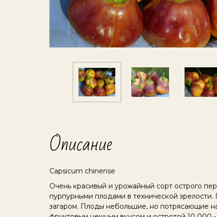
Описание
Capsicum chinense
Очень красивый и урожайный сорт острого перц
пурпурными плодами в технической зрелости.
загаром. Плоды небольшие, но потрясающие на
фруктовым нежным вкусом и остротой 10 000 - 