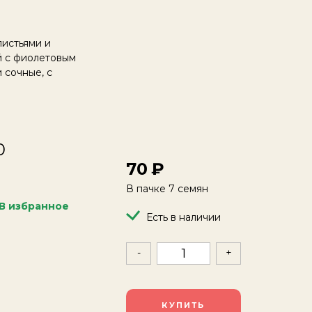
листьями и
й с фиолетовым
 сочные, с
0
70
В пачке 7 семян
В избранное
Есть в наличии
-
+