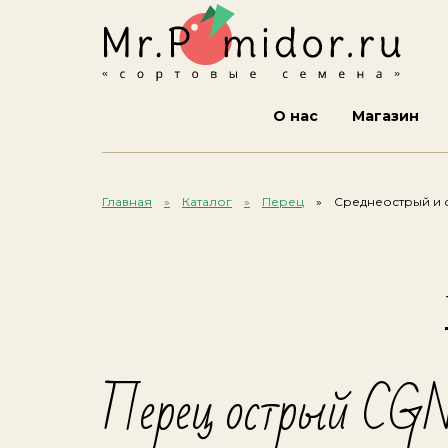
О нас
Магазин
Главная
Каталог
Перец
Среднеострый и 
Перец острый CG