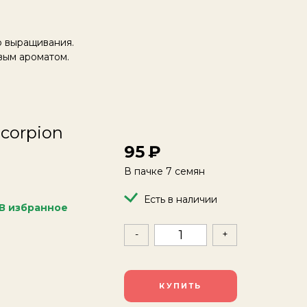
о выращивания.
вым ароматом.
corpion
95
В пачке 7 семян
Есть в наличии
В избранное
-
+