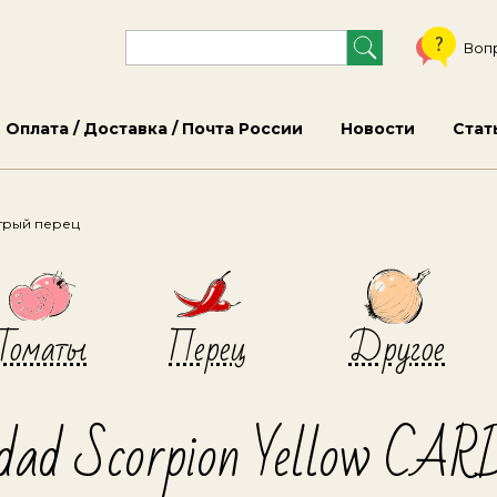
Воп
Оплата / Доставка / Почта России
Новости
Стат
трый перец
Томаты
Перец
Другое
idad Scorpion Yellow CAR