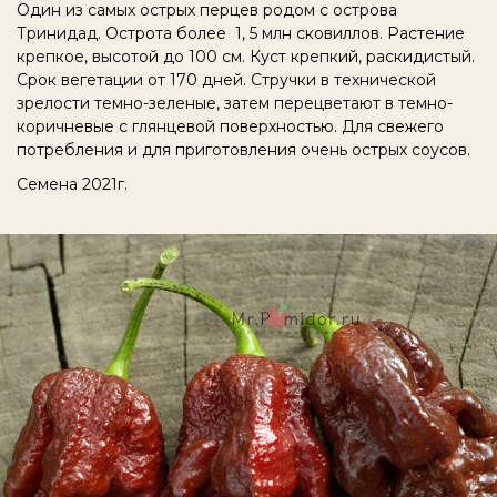
Один из самых острых перцев родом с острова
Тринидад. Острота более 1, 5 млн сковиллов. Растение
крепкое, высотой до 100 см. Куст крепкий, раскидистый.
Срок вегетации от 170 дней. Стручки в технической
зрелости темно-зеленые, затем перецветают в темно-
коричневые с глянцевой поверхностью. Для свежего
потребления и для приготовления очень острых соусов.
Семена 2021г.