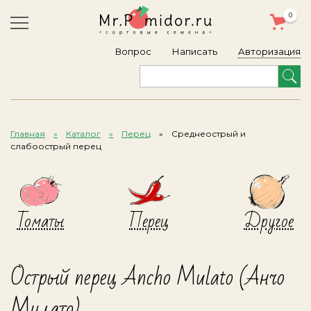
0
Авторизация
Вопрос
Написать
Главная
Каталог
Перец
Среднеострый и
слабоострый перец
Томаты
Перец
Другое
Острый перец Ancho Mulato (Анчо
Мулато)