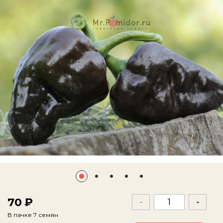
70
-
+
В пачке 7 семян