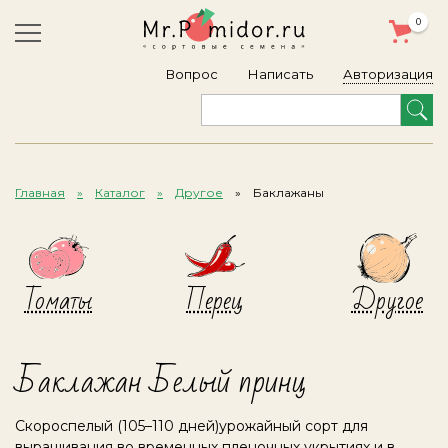
0
Авторизация
Вопрос
Написать
Главная
Каталог
Другое
Баклажаны
Томаты
Перец
Другое
Баклажан Белый принц
Скороспелый (105–110 дней)урожайный сорт для
выращивания во временных пленочных укрытиях и в